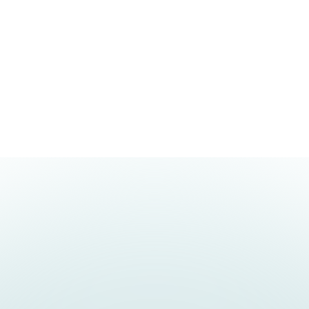
Conocé Sueldos Net
en 1 minuto